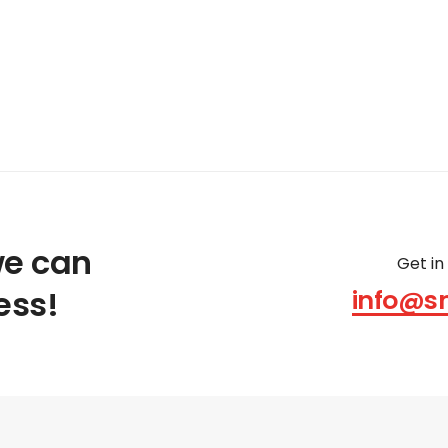
we can
Get in
ess!
info@s