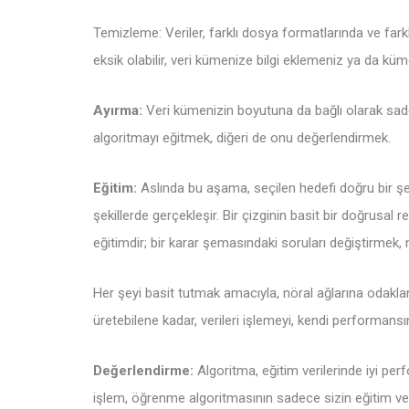
Temizleme: Veriler, farklı dosya formatlarında ve farklı 
eksik olabilir, veri kümenize bilgi eklemeniz ya da kümen
Ayırma:
Veri kümenizin boyutuna da bağlı olarak sadece 
algoritmayı eğitmek, diğeri de onu değerlendirmek.
Eğitim:
Aslında bu aşama, seçilen hedefi doğru bir şek
şekillerde gerçekleşir. Bir çizginin basit bir doğrusal
eğitimdir; bir karar şemasındaki soruları değiştirmek, m
Her şeyi basit tutmak amacıyla, nöral ağlarına odaklanal
üretebilene kadar, verileri işlemeyi, kendi performansı
Değerlendirme:
Algoritma, eğitim verilerinde iyi pe
işlem, öğrenme algoritmasının sadece sizin eğitim veri