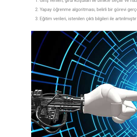
Giriş verileri, girdi koşulları ile birlikte seçilir ve ha
Yapay öğrenme algoritması, belirli bir görevi gerçe
Eğitim verileri, istenilen çıktı bilgileri ile artırı