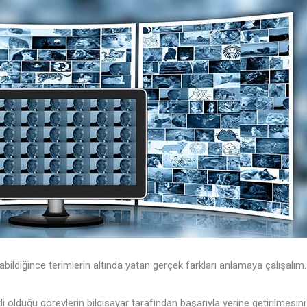
abildiğince terimlerin altında yatan gerçek farkları anlamaya çalışalım.
li olduğu görevlerin bilgisayar tarafından başarıyla yerine getirilmesin