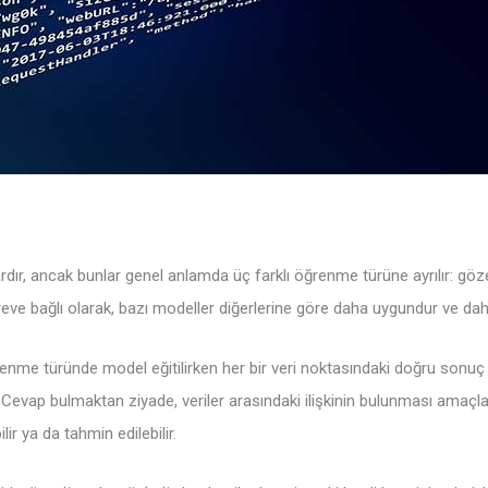
rdır, ancak bunlar genel anlamda üç farklı öğrenme türüne ayrılır: gö
ve bağlı olarak, bazı modeller diğerlerine göre daha uygundur ve dah
enme türünde model eğitilirken her bir veri noktasındaki doğru sonuç aç
 Cevap bulmaktan ziyade, veriler arasındaki ilişkinin bulunması amaçla
ilir ya da tahmin edilebilir.