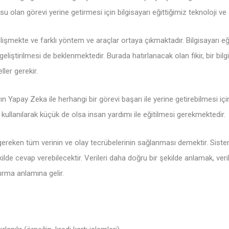
su olan görevi yerine getirmesi için bilgisayarı eğittiğimiz teknoloji ve 
işmekte ve farklı yöntem ve araçlar ortaya çıkmaktadır. Bilgisayarı eğ
iştirilmesi de beklenmektedir. Burada hatırlanacak olan fikir, bir bilgis
eller gerekir.
rın Yapay Zeka ile herhangi bir görevi başarı ile yerine getirebilmesi i
llanılarak küçük de olsa insan yardımı ile eğitilmesi gerekmektedir.
eken tüm verinin ve olay tecrübelerinin sağlanması demektir. Sisteme 
lde cevap verebilecektir. Verileri daha doğru bir şekilde anlamak, veril
ırma anlamına gelir.