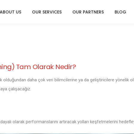
ABOUT US
OUR SERVICES
OUR PARTNERS
BLOG
ing) Tam Olarak Nedir?
nik olduğundan daha çok veri bilimcilerine ya da geliştiricilere yöneli
maya çalışacağız.
dayalı olarak performanslarını artıracak yolları keşfetmelerini hedefl