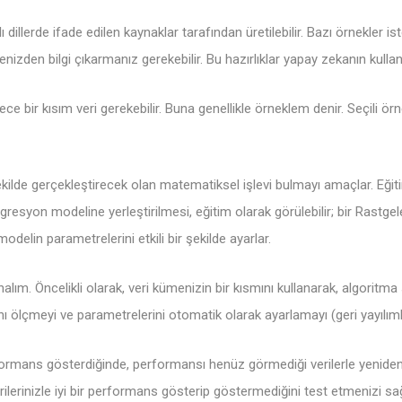
dillerde ifade edilen kaynaklar tarafından üretilebilir. Bazı örnekler ist
izden bilgi çıkarmanız gerekebilir. Bu hazırlıklar yapay zekanın kullanıla
bir kısım veri gerekebilir. Buna genellikle örneklem denir. Seçili örnekte
ilde gerçekleştirecek olan matematiksel işlevi bulmayı amaçlar. Eğitim
 regresyon modeline yerleştirilmesi, eğitim olarak görülebilir; bir Ras
odelin parametrelerini etkili bir şekilde ayarlar.
ım. Öncelikli olarak, veri kümenizin bir kısmını kullanarak, algoritma so
nı ölçmeyi ve parametrelerini otomatik olarak ayarlamayı (geri yayılıml
rformans gösterdiğinde, performansı henüz görmediği verilerle yeniden 
lerinizle iyi bir performans gösterip göstermediğini test etmenizi sağ