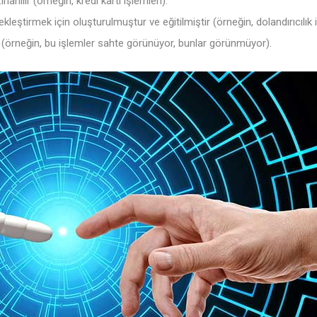
zırlanılır (örneğin, kredi kartı işlemleri).
kleştirmek için oluşturulmuştur ve eğitilmiştir (örneğin, dolandırıcılık 
lmıştır (örneğin, bu işlemler sahte görünüyor, bunlar görünmüyor).