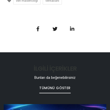
veri madenciliği
veritabanı
İLGİLİ İÇERİKLER
Bunları da beğenebilirsiniz
TÜMÜNÜ GÖSTER