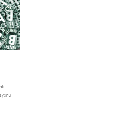
li
asyonu